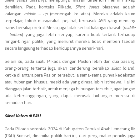
demikian. Pada konteks Pilkada,
Silent Voters
biasanya adalah
kalangan
middle – up
(menengah ke atas). Mereka adalah kaum
terpelajar, tokoh masyarakat, pejabat, termasuk ASN yang memang
harus bersikap netral. Meski juga tidak sedikit kalangan bawah (
middle
– bottom
) yang juga lebih senyap, karena tidak tertarik terhadap
hingar-bingar politik, yang menurut mereka tidak memberi faedah
secara langsung terhadap kehidupannya sehari-hari.
Selain itu, pada suatu Pilkada dengan Paslon lebih dari dua pasang,
orang-orang tertentu juga akan cenderung bersikap
silent
(diam),
ketika di antara para Paslon tersebut, ia sama-sama punya kedekatan
atau hubungan khusus, meski ada yang dirasa lebih istimewa. Hal ini
dianggap jalan terbaik, untuk menjaga hubungan tersebut, agar jangan
ada ketersinggungan, yang dapat merusak hubungan mereka di
kemudian hari.
Silent Voters di PALI
Pada Pilkada serentak 2024 di Kabupaten Penukal Abab Lematang Ilir
(PALI) Sumsel, dinamika politik hari ini, dari pengamatan penulis juga