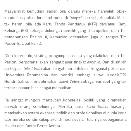
Masyarakat kemudian sadar, bila dahulu mereka hanyalah objek
komoditas politik, kini turut menjadi “
player
” dan subjek politik. Maka
tak heran, bila ada Kartu Tanda Penduduk (KTP) dan/atau Kartu
Keluarga (KK) sebagai dukungan pemilih yang dikumpulkan oleh Tim
pemenangan Paslon A, kemudian ditemukan juga di tangan Tim
Paslon B, C bahkan D.
Oleh karena itu, strategi pengumpulan data yang dilakukan oleh Tim
Paslon, berpotensi akan sangat besar tingkat
errornya
. Dan di sinilah
partisipasi
Silent Voter
akan sangat menentukan. Pengamat politik dari
Universitas Paramadina dan pendiri lembaga survei KedaiKOPI,
Hendri Satrio, mendefinisikan
Silent Voters
sebagai variabel yang tak
terbaca namun bisa sangat mematikan.
“Ia sangat mungkin mengubah konstelasi politik yang diramalkan
banyak orang sebelumnya. Mereka, para
Silent Voters
biasanya
memisahkan antara ekspresi politik dan profesionalitas di dunia kerja
tapi mereka sendiri cukup aktif di media sosial,” tuturnya, sebagaimana
dikutip dari Kantor Berita Antara.