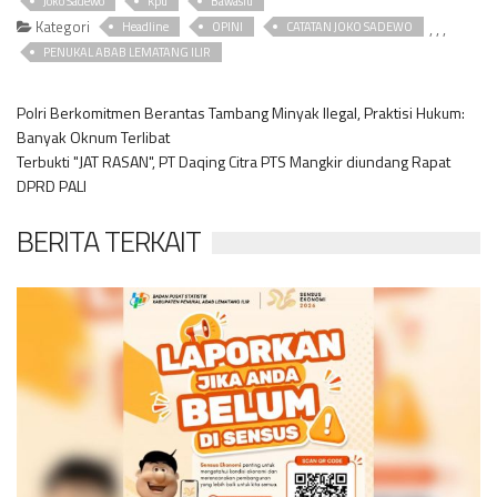
Joko Sadewo
Kpu
Bawaslu
Kategori
,
,
,
Headline
OPINI
CATATAN JOKO SADEWO
PENUKAL ABAB LEMATANG ILIR
Polri Berkomitmen Berantas Tambang Minyak Ilegal, Praktisi Hukum:
Banyak Oknum Terlibat
Terbukti "JAT RASAN", PT Daqing Citra PTS Mangkir diundang Rapat
DPRD PALI
BERITA TERKAIT