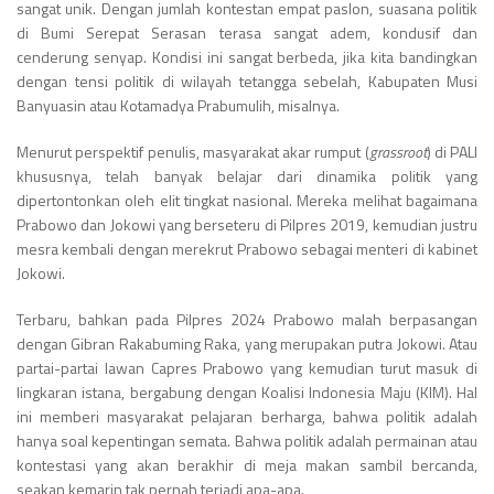
sangat unik. Dengan jumlah kontestan empat paslon, suasana politik
di Bumi Serepat Serasan terasa sangat adem, kondusif dan
cenderung senyap. Kondisi ini sangat berbeda, jika kita bandingkan
dengan tensi politik di wilayah tetangga sebelah, Kabupaten Musi
Banyuasin atau Kotamadya Prabumulih, misalnya.
Menurut perspektif penulis, masyarakat akar rumput (
grassroot
) di PALI
khususnya, telah banyak belajar dari dinamika politik yang
dipertontonkan oleh elit tingkat nasional. Mereka melihat bagaimana
Prabowo dan Jokowi yang berseteru di Pilpres 2019, kemudian justru
mesra kembali dengan merekrut Prabowo sebagai menteri di kabinet
Jokowi.
Terbaru, bahkan pada Pilpres 2024 Prabowo malah berpasangan
dengan Gibran Rakabuming Raka, yang merupakan putra Jokowi. Atau
partai-partai lawan Capres Prabowo yang kemudian turut masuk di
lingkaran istana, bergabung dengan Koalisi Indonesia Maju (KIM). Hal
ini memberi masyarakat pelajaran berharga, bahwa politik adalah
hanya soal kepentingan semata. Bahwa politik adalah permainan atau
kontestasi yang akan berakhir di meja makan sambil bercanda,
seakan kemarin tak pernah terjadi apa-apa.