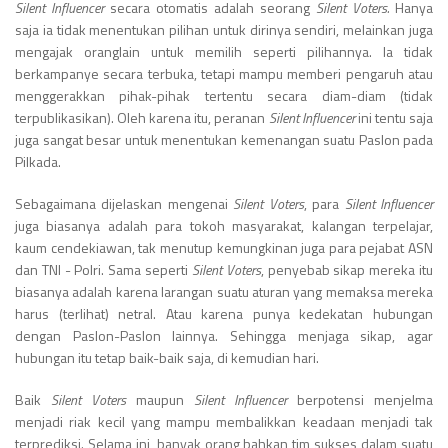
Silent Influencer
secara otomatis adalah seorang
Silent Voters.
Hanya
saja ia tidak menentukan pilihan untuk dirinya sendiri, melainkan juga
mengajak oranglain untuk memilih seperti pilihannya. Ia tidak
berkampanye secara terbuka, tetapi mampu memberi pengaruh atau
menggerakkan pihak-pihak tertentu secara diam-diam (tidak
terpublikasikan). Oleh karena itu, peranan
Silent Influencer
ini tentu saja
juga sangat besar untuk menentukan kemenangan suatu Paslon pada
Pilkada.
Sebagaimana dijelaskan mengenai
Silent Voters
, para
Silent Influencer
juga biasanya adalah para tokoh masyarakat, kalangan terpelajar,
kaum cendekiawan, tak menutup kemungkinan juga para pejabat ASN
dan TNI - Polri. Sama seperti
Silent Voters
, penyebab sikap mereka itu
biasanya adalah karena larangan suatu aturan yang memaksa mereka
harus (terlihat) netral. Atau karena punya kedekatan hubungan
dengan Paslon-Paslon lainnya. Sehingga menjaga sikap, agar
hubungan itu tetap baik-baik saja, di kemudian hari.
Baik
Silent Voters
maupun
Silent Influencer
berpotensi menjelma
menjadi riak kecil yang mampu membalikkan keadaan menjadi tak
terprediksi. Selama ini, banyak orang bahkan tim sukses dalam suatu