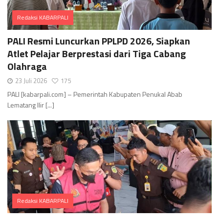
Redaksi KABARPALI
Comments
PALI Resmi Luncurkan PPLPD 2026, Siapkan
Atlet Pelajar Berprestasi dari Tiga Cabang
Olahraga
23 Juli 2026
175
PALI [kabarpali.com] – Pemerintah Kabupaten Penukal Abab
Lematang Ilir [...]
Redaksi KABARPALI
Comments