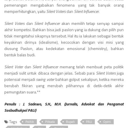
pemenangan mengabaikan fenomena yang tak banyak orang
memperhitungkan, yaitu
Silent Voters
dan
Silent Influencer
.
Silent Voters
dan
Silent Influencer
akan memilih tetap senyap sampai
akhir kompetisi. Bahkan bisa jadi paslon yang ia dukung dan pilih pun
tidak mengetahui sikapnya tersebut. Hal itu ia lakukan sebagai bentuk
keyakinan dirinya (idealisme), kecocokan dengan visi misi yang
diusung Paslon, atau kedekatan emosional (chemistry), bahkan
bentuk balas budi.
Silent Voter
dan
Silent Influencer
memang telah membuat peta politik
menjadi sulit untuk dibaca dengan jelas. Sebab para
Silent Voters
juga
potensial menjadi
swing voter
bahkan golput sekalipun, ketika mereka
berubah fikiran yang merubah pilihannya di detik-detik akhir
pemungutan suara.**
Penulis : J. Sadewo, S.H., M.H. (Jurnalis, Advokat dan Pengamat
Sosbudhukpol PALI)
Tags
Politik
Pilkada
Bupati
PALI
Opini