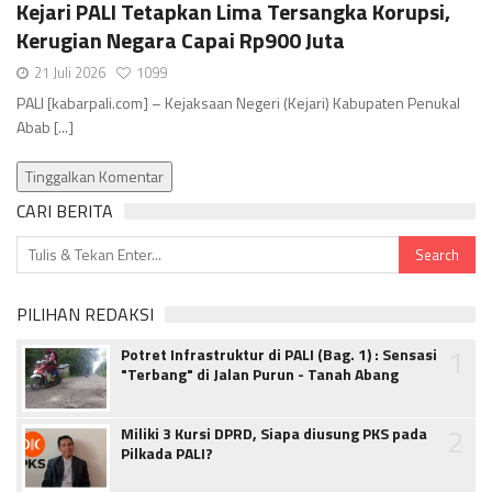
Kejari PALI Tetapkan Lima Tersangka Korupsi,
Kerugian Negara Capai Rp900 Juta
21 Juli 2026
1099
PALI [kabarpali.com] – Kejaksaan Negeri (Kejari) Kabupaten Penukal
Abab [...]
Tinggalkan Komentar
CARI BERITA
PILIHAN REDAKSI
1
Potret Infrastruktur di PALI (Bag. 1) : Sensasi
"Terbang" di Jalan Purun - Tanah Abang
2
Miliki 3 Kursi DPRD, Siapa diusung PKS pada
Pilkada PALI?